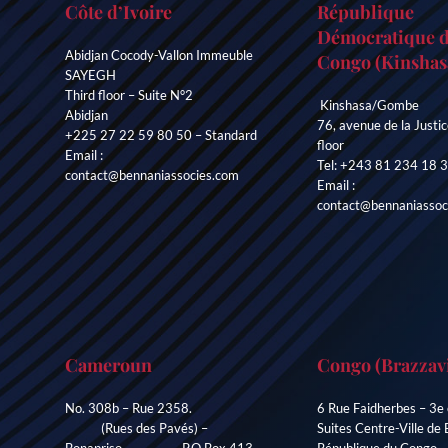
Côte d’Ivoire
République
Démocratique 
Abidjan Cocody-Vallon Immeuble
Congo (Kinshas
SAYEGH
Third floor – Suite N°2
Kinshasa/Gombe
Abidjan
76, avenue de la Justic
+225 27 22 59 80 50 – Standard
floor
Email :
Tel: +243 81 234 18 
contact@bennaniassocies.com
Email :
contact@bennaniassoc
Cameroun
Congo (Brazzavi
No. 308b – Rue 2358.
6 Rue Faidherbes – 3e 
(Rues des Pavés) –
Suites Centre-Ville de 