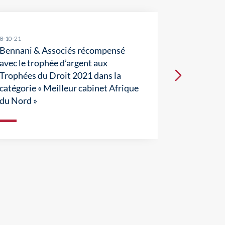
8-10-21
24-06-21
Bennani & Associés récompensé
avec le trophée d’argent aux
Bennani & 
Trophées du Droit 2021 dans la
premiers c
catégorie « Meilleur cabinet Afrique
500 EMEA
du Nord »