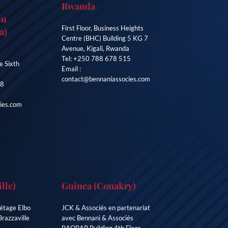
Rwanda
du
First Floor, Business Heights
a)
Centre (BHC) Building 5 KG 7
Avenue, Kigali, Rwanda
Tel: +250 788 678 515
e Sixth
Email :
contact@bennaniassocies.com
38
ies.com
lle)
Guinea (Conakry)
étage Elbo
JCK & Associés en partenariat
Brazzaville
avec Bennani & Associés