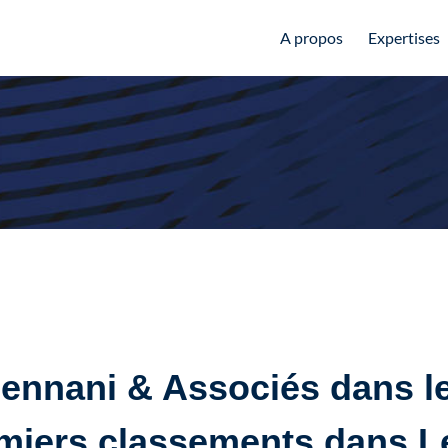
A propos
Expertises
ennani & Associés dans l
miers classements dans L