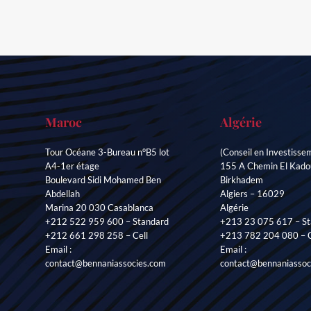
Maroc
Algérie
Tour Océane 3-Bureau n°B5 lot
(Conseil en Investisse
A4-1er étage
155 A Chemin El Kado
Boulevard Sidi Mohamed Ben
Birkhadem
Abdellah
Algiers – 16029
Marina 20 030 Casablanca
Algérie
+212 522 959 600 – Standard
+213 23 075 617 – St
+212 661 298 258 – Cell
+213 782 204 080 – C
Email :
Email :
contact@bennaniassocies.com
contact@bennaniassoc