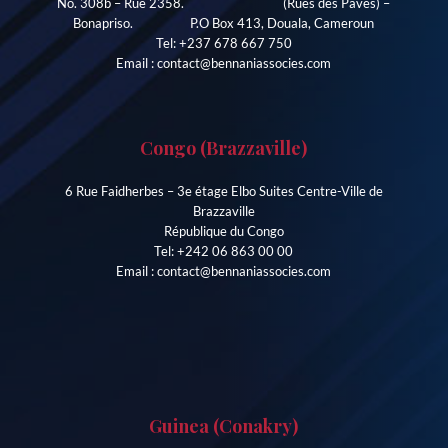
No. 308b – Rue 2358. (Rues des Pavés) –
Bonapriso. P.O Box 413, Douala, Cameroun
Tel: +237 678 667 750
Email : contact@bennaniassocies.com
Congo (Brazzaville)
6 Rue Faidherbes – 3e étage Elbo Suites Centre-Ville de
Brazzaville
République du Congo
Tel: +242 06 863 00 00
Email : contact@bennaniassocies.com
Guinea (Conakry)